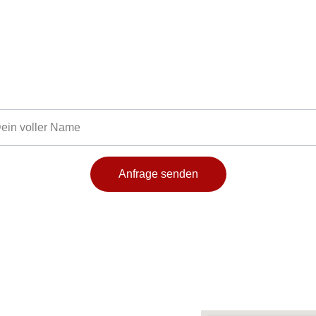
Jetzt Mitglied werden
Faire Preise, 24/7 Zugang, familiäre Atmosphäre
me
Anfrage senden